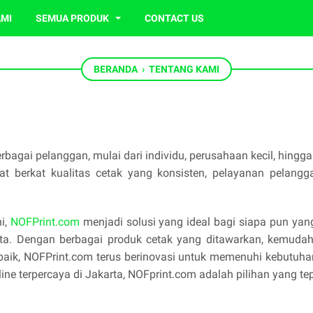
AMI
SEMUA PRODUK
CONTACT US
BERANDA
›
TENTANG KAMI
bagai pelanggan, mulai dari individu, perusahaan kecil, hingg
t berkat kualitas cetak yang konsisten, pelayanan pelang
ni,
NOFPrint.com
menjadi solusi yang ideal bagi siapa pun ya
rta. Dengan berbagai produk cetak yang ditawarkan, kemuda
baik, NOFPrint.com terus berinovasi untuk memenuhi kebutuha
line terpercaya di Jakarta, NOFprint.com adalah pilihan yang tep