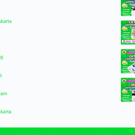
akarta
di
i
Jam
akarta